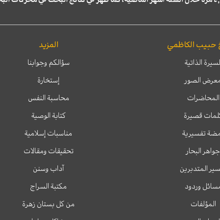
 حبيب الكاظمي
المزيد
لسيرة الذاتية
سؤالكم وجوابنا
عرض الصور
إستخارة
المحاضرات
محاسبة النفس
لمات قصيرة
كتابة الوصية
ضة تفسيرية
مناسبات إسلامية
جواهر البحار
تحقيقات ومقالات
ير المتدبرين
آداب وسنن
سائل وردود
مكتبة السراج
المؤلفات
من كل بستان زهرة