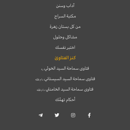
آداب وسنن
مكتبة السراج
من كل بستان زهرة
مشاكل وحلول
اختبر نفسك
كنز الفتاوىٰ
فتاوى سماحة السيد الخوئي
ره
فتاوى سماحة السيد السيستاني
دام ظله
فتاوى سماحة السيد الخامنئي
دام ظله
أحكام تهمّك
T
T
I
F
e
w
n
a
l
i
s
c
e
t
t
e
g
t
a
b
r
e
g
o