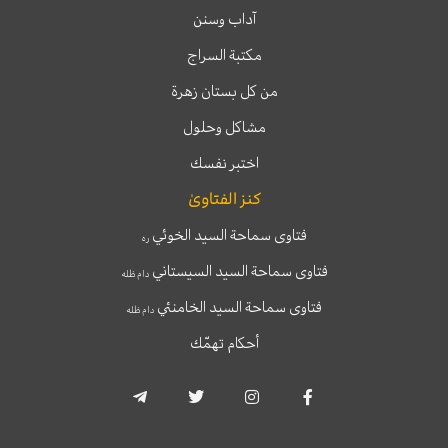
آداب وسنن
مكتبة السراج
من كل بستان زهرة
مشاكل وحلول
اختبر نفسك
كنز الفتاوىٰ
فتاوى سماحة السيد الخوئي
ره
فتاوى سماحة السيد السيستاني
دام ظله
فتاوى سماحة السيد الخامنئي
دام ظله
أحكام تهمّك
T
T
I
F
e
w
n
a
l
i
s
c
e
t
t
e
g
t
a
b
r
e
g
o