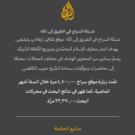
شبكة السراج في الطريق إلى الله
شبكة السراج في الطريق إلى الله؛ موقع ثقافي، إعلامي وتبليغي،
يهدف لنشر معارف الإسلام المحمّدي وترويج الثّقافة الدّينيّة،
يضمّ بساتين من المحتوى الهادف في مختلف المجالات، مضافا
إلى محاضرات ومؤلّفات سماحة الشّيخ حبيب الكاظمي.
تمّت زيارة موقع سراج ٤,٨٠٠,٠٠٠ مرة خلال الستة أشهر
الماضية، كما ظهر في نتائج البحث في محركات
البحث٢٢,٢٩٠,٠٠٠ مرّة.
منابع الحكمة