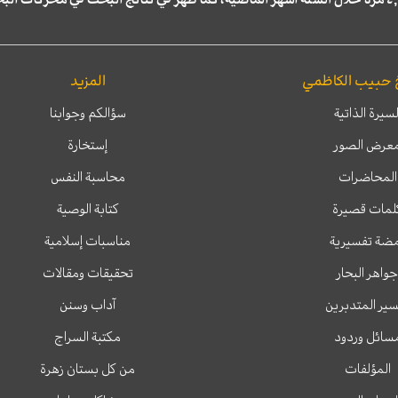
 حبيب الكاظمي
المزيد
لسيرة الذاتية
سؤالكم وجوابنا
عرض الصور
إستخارة
المحاضرات
محاسبة النفس
لمات قصيرة
كتابة الوصية
ضة تفسيرية
مناسبات إسلامية
جواهر البحار
تحقيقات ومقالات
ير المتدبرين
آداب وسنن
سائل وردود
مكتبة السراج
المؤلفات
من كل بستان زهرة