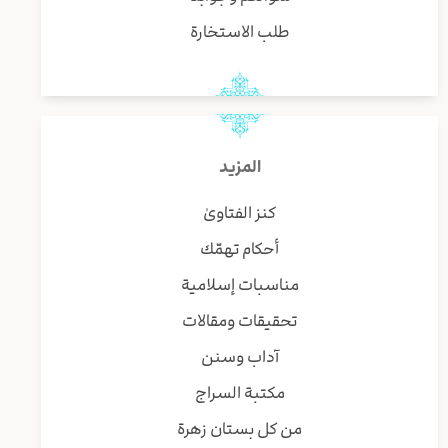
طلب الاستخارة
المزيد
كنز الفتاوىٰ
أحكام تهمّك
مناسبات إسلامية
تحقيقات ومقالات
آداب وسنن
مكتبة السراج
من كل بستان زهرة