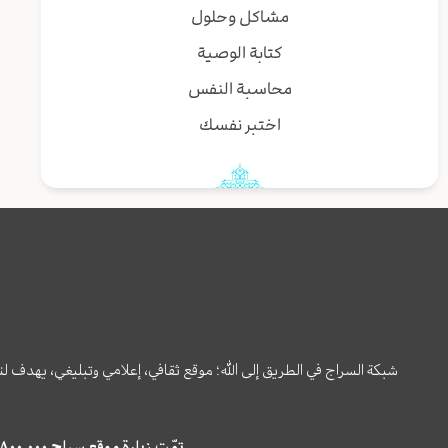
مشاكل وحلول
كتابة الوصية
محاسبة النفس
اختبر نفسك
شبكة السراج في الطريق إلى الله؛ موقع ثقافي، إعلامي وتبليغي، يهدف ل
تمّت زيارة موقع سراج ٤,٨٠٠,٠٠٠ مرة خلال الستة أشهر الماضية، كما ظهر في نتائج البحث في محركات البحث٢٢,٢٩٠,٠٠٠ مرّة.