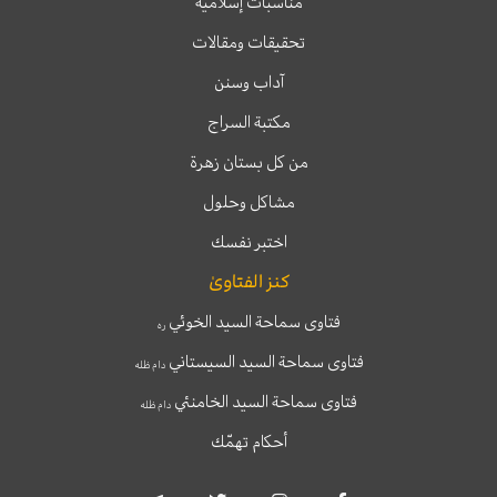
مناسبات إسلامية
تحقيقات ومقالات
آداب وسنن
مكتبة السراج
من كل بستان زهرة
مشاكل وحلول
اختبر نفسك
كنز الفتاوىٰ
فتاوى سماحة السيد الخوئي
ره
فتاوى سماحة السيد السيستاني
دام ظله
فتاوى سماحة السيد الخامنئي
دام ظله
أحكام تهمّك
T
T
I
F
e
w
n
a