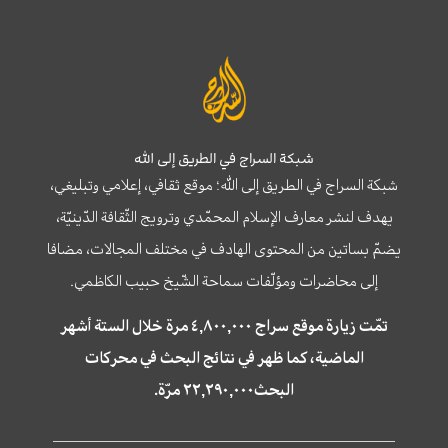
شبكة السراج في الطريق إلى الله
شبكة السراج في الطريق إلى الله؛ موقع ثقافي، إعلامي وتبليغي،
يهدف لنشر معارف الإسلام المحمّدي وترويج الثّقافة الدّينيّة،
يضمّ بساتين من المحتوى الهادف في مختلف المجالات، مضافا
إلى محاضرات ومؤلّفات سماحة الشّيخ حبيب الكاظمي.
تمّت زيارة موقع سراج ٤,٨٠٠,٠٠٠ مرة خلال الستة أشهر
الماضية، كما ظهر في نتائج البحث في محركات
البحث٢٢,٢٩٠,٠٠٠ مرّة.