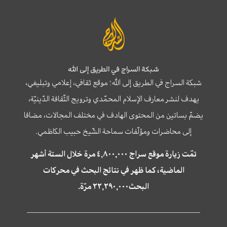
شبكة السراج في الطريق إلى الله
شبكة السراج في الطريق إلى الله؛ موقع ثقافي، إعلامي وتبليغي،
يهدف لنشر معارف الإسلام المحمّدي وترويج الثّقافة الدّينيّة،
يضمّ بساتين من المحتوى الهادف في مختلف المجالات، مضافا
إلى محاضرات ومؤلّفات سماحة الشّيخ حبيب الكاظمي.
تمّت زيارة موقع سراج ٤,٨٠٠,٠٠٠ مرة خلال الستة أشهر
الماضية، كما ظهر في نتائج البحث في محركات
البحث٢٢,٢٩٠,٠٠٠ مرّة.