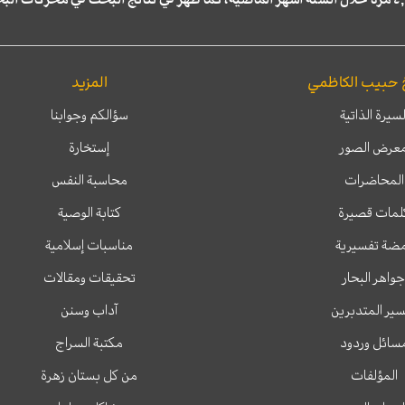
 حبيب الكاظمي
المزيد
لسيرة الذاتية
سؤالكم وجوابنا
عرض الصور
إستخارة
المحاضرات
محاسبة النفس
لمات قصيرة
كتابة الوصية
ضة تفسيرية
مناسبات إسلامية
جواهر البحار
تحقيقات ومقالات
ير المتدبرين
آداب وسنن
سائل وردود
مكتبة السراج
المؤلفات
من كل بستان زهرة