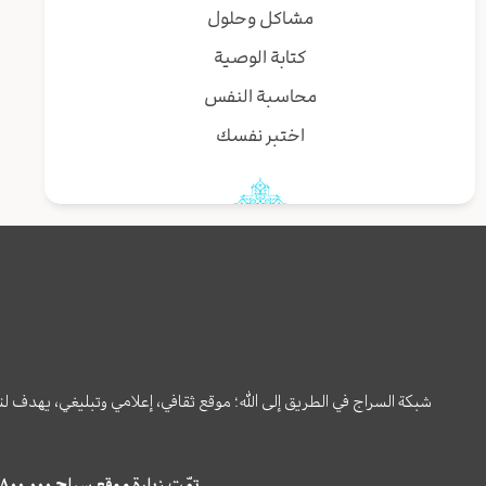
مشاكل وحلول
كتابة الوصية
محاسبة النفس
اختبر نفسك
شبكة السراج في الطريق إلى الله؛ موقع ثقافي، إعلامي وتبليغي، يهدف ل
تمّت زيارة موقع سراج ٤,٨٠٠,٠٠٠ مرة خلال الستة أشهر الماضية، كما ظهر في نتائج البحث في محركات البحث٢٢,٢٩٠,٠٠٠ مرّة.