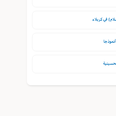
ام) في كربلاء
أنموذجا
لحسينية