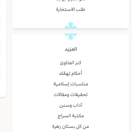
طلب الاستخارة
المزيد
كنز الفتاوىٰ
أحكام تهمّك
مناسبات إسلامية
تحقيقات ومقالات
آداب وسنن
مكتبة السراج
من كل بستان زهرة