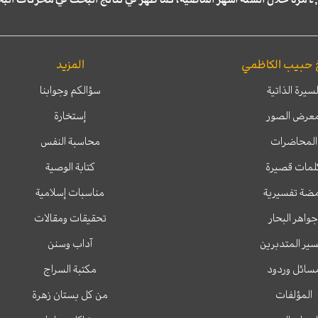
 حبيب الكاظمي
المزيد
لسيرة الذاتية
سؤالكم وجوابنا
عرض الصور
إستخارة
المحاضرات
محاسبة النفس
لمات قصيرة
كتابة الوصية
ضة تفسيرية
مناسبات إسلامية
جواهر البحار
تحقيقات ومقالات
ير المتدبرين
آداب وسنن
سائل وردود
مكتبة السراج
المؤلفات
من كل بستان زهرة