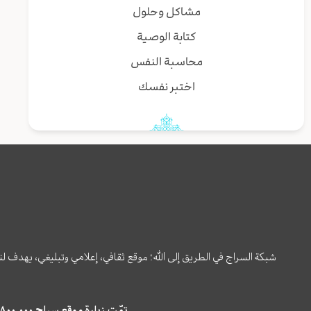
مشاكل وحلول
كتابة الوصية
محاسبة النفس
اختبر نفسك
شبكة السراج في الطريق إلى الله؛ موقع ثقافي، إعلامي وتبليغي، يهدف ل
تمّت زيارة موقع سراج ٤,٨٠٠,٠٠٠ مرة خلال الستة أشهر الماضية، كما ظهر في نتائج البحث في محركات البحث٢٢,٢٩٠,٠٠٠ مرّة.