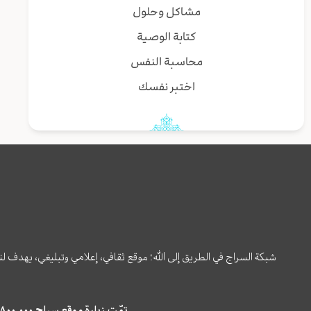
مشاكل وحلول
كتابة الوصية
محاسبة النفس
اختبر نفسك
شبكة السراج في الطريق إلى الله؛ موقع ثقافي، إعلامي وتبليغي، يهدف ل
تمّت زيارة موقع سراج ٤,٨٠٠,٠٠٠ مرة خلال الستة أشهر الماضية، كما ظهر في نتائج البحث في محركات البحث٢٢,٢٩٠,٠٠٠ مرّة.