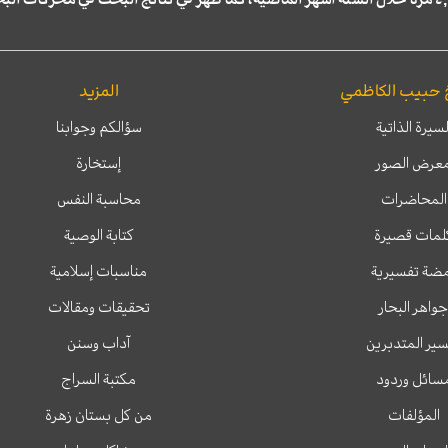
 حبيب الكاظمي
المزيد
لسيرة الذاتية
سؤالكم وجوابنا
عرض الصور
إستخارة
المحاضرات
محاسبة النفس
لمات قصيرة
كتابة الوصية
ضة تفسيرية
مناسبات إسلامية
جواهر البحار
تحقيقات ومقالات
ير المتدبرين
آداب وسنن
سائل وردود
مكتبة السراج
المؤلفات
من كل بستان زهرة