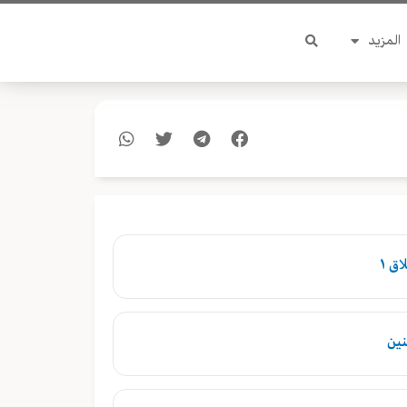
المزيد
ق ١
نين