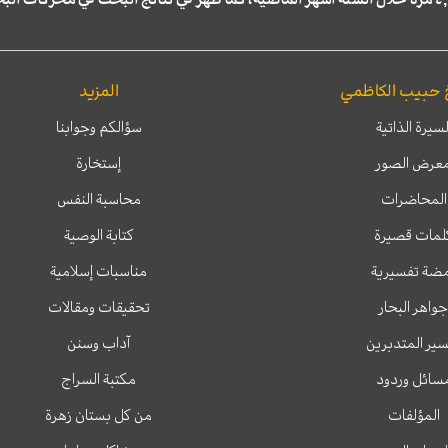
 حبيب الكاظمي
المزيد
لسيرة الذاتية
سؤالكم وجوابنا
عرض الصور
إستخارة
المحاضرات
محاسبة النفس
لمات قصيرة
كتابة الوصية
ضة تفسيرية
مناسبات إسلامية
جواهر البحار
تحقيقات ومقالات
ير المتدبرين
آداب وسنن
سائل وردود
مكتبة السراج
المؤلفات
من كل بستان زهرة