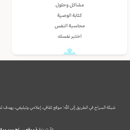
مشاكل وحلول
كتابة الوصية
محاسبة النفس
اختبر نفسك
شبكة السراج في الطريق إلى الله؛ موقع ثقافي، إعلامي وتبليغي، يهدف ل
تمّت زيارة موقع سراج ٤,٨٠٠,٠٠٠ مرة خلال الستة أشهر الماضية، كما ظهر في نتائج البحث في محركات البحث٢٢,٢٩٠,٠٠٠ مرّة.