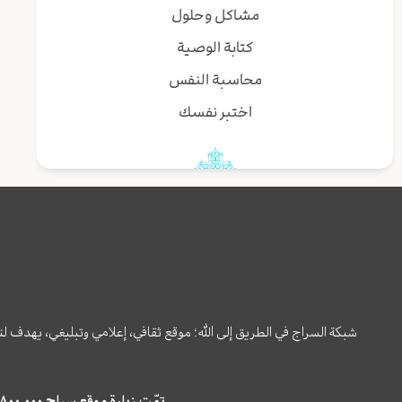
مشاكل وحلول
كتابة الوصية
محاسبة النفس
اختبر نفسك
شبكة السراج في الطريق إلى الله؛ موقع ثقافي، إعلامي وتبليغي، يهدف ل
تمّت زيارة موقع سراج ٤,٨٠٠,٠٠٠ مرة خلال الستة أشهر الماضية، كما ظهر في نتائج البحث في محركات البحث٢٢,٢٩٠,٠٠٠ مرّة.