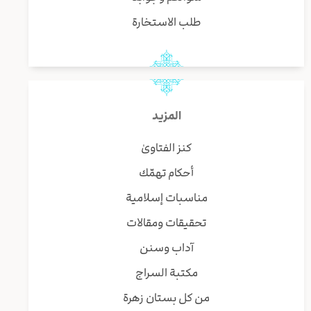
طلب الاستخارة
المزيد
كنز الفتاوىٰ
أحكام تهمّك
مناسبات إسلامية
تحقيقات ومقالات
آداب وسنن
مكتبة السراج
من كل بستان زهرة