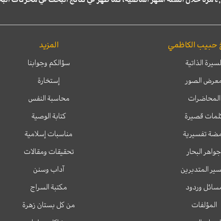
 حبيب الكاظمي
المزيد
لسيرة الذاتية
سؤالكم وجوابنا
عرض الصور
إستخارة
المحاضرات
محاسبة النفس
لمات قصيرة
كتابة الوصية
ضة تفسيرية
مناسبات إسلامية
جواهر البحار
تحقيقات ومقالات
ير المتدبرين
آداب وسنن
سائل وردود
مكتبة السراج
المؤلفات
من كل بستان زهرة