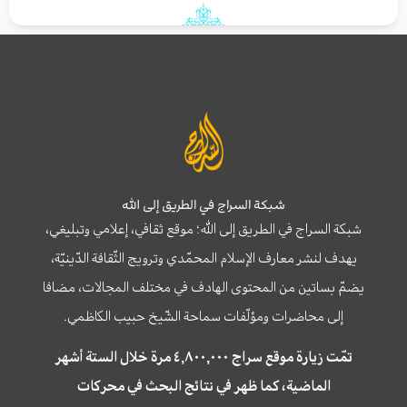
شبكة السراج في الطريق إلى الله
شبكة السراج في الطريق إلى الله؛ موقع ثقافي، إعلامي وتبليغي،
يهدف لنشر معارف الإسلام المحمّدي وترويج الثّقافة الدّينيّة،
يضمّ بساتين من المحتوى الهادف في مختلف المجالات، مضافا
إلى محاضرات ومؤلّفات سماحة الشّيخ حبيب الكاظمي.
تمّت زيارة موقع سراج ٤,٨٠٠,٠٠٠ مرة خلال الستة أشهر
الماضية، كما ظهر في نتائج البحث في محركات