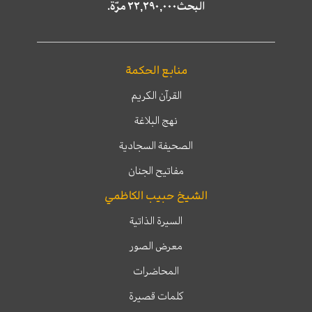
البحث٢٢,٢٩٠,٠٠٠ مرّة.
منابع الحكمة
القرآن الكريم
نهج البلاغة
الصحيفة السجادية
مفاتيح الجنان
الشيخ حبيب الكاظمي
السيرة الذاتية
معرض الصور
المحاضرات
كلمات قصيرة