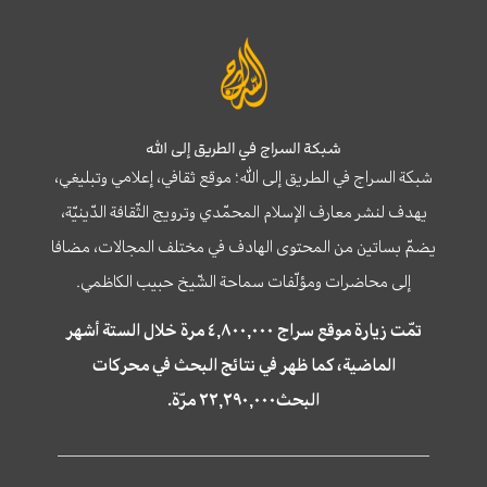
شبكة السراج في الطريق إلى الله
شبكة السراج في الطريق إلى الله؛ موقع ثقافي، إعلامي وتبليغي،
يهدف لنشر معارف الإسلام المحمّدي وترويج الثّقافة الدّينيّة،
يضمّ بساتين من المحتوى الهادف في مختلف المجالات، مضافا
إلى محاضرات ومؤلّفات سماحة الشّيخ حبيب الكاظمي.
تمّت زيارة موقع سراج ٤,٨٠٠,٠٠٠ مرة خلال الستة أشهر
الماضية، كما ظهر في نتائج البحث في محركات
البحث٢٢,٢٩٠,٠٠٠ مرّة.