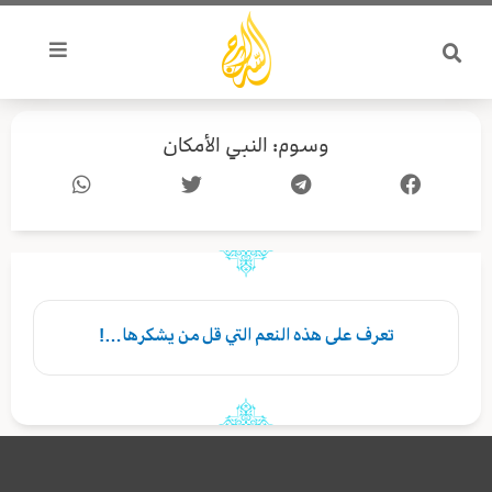
خطي
لى
لمحتوى
وسوم: النبي الأمكان
تعرف على هذه النعم التي قل من يشكرها…!