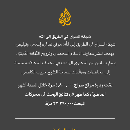
شبكة السراج في الطريق إلى الله
شبكة السراج في الطريق إلى الله؛ موقع ثقافي، إعلامي وتبليغي،
يهدف لنشر معارف الإسلام المحمّدي وترويج الثّقافة الدّينيّة،
يضمّ بساتين من المحتوى الهادف في مختلف المجالات، مضافا
إلى محاضرات ومؤلّفات سماحة الشّيخ حبيب الكاظمي.
تمّت زيارة موقع سراج ٤,٨٠٠,٠٠٠ مرة خلال الستة أشهر
الماضية، كما ظهر في نتائج البحث في محركات
البحث٢٢,٢٩٠,٠٠٠ مرّة.