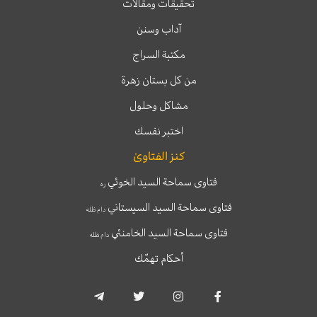
تحقيقات ومقالات
آداب وسنن
مكتبة السراج
من كل بستان زهرة
مشاكل وحلول
اختبر نفسك
كنز الفتاوىٰ
فتاوى سماحة السيد الخوئي
ره
فتاوى سماحة السيد السيستاني
دام ظله
فتاوى سماحة السيد الخامنئي
دام ظله
أحكام تهمّك
T
T
I
F
e
w
n
a
l
i
s
c
e
t
t
e