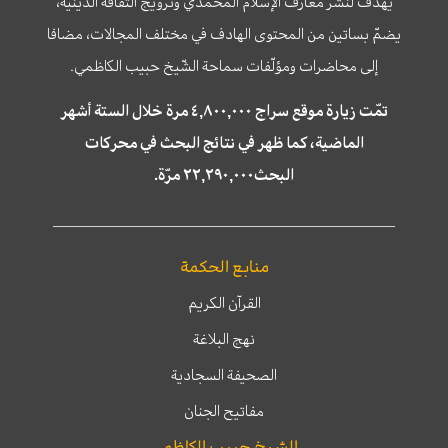
يهدف لنشر معارف الإسلام المحمّدي وترويج الثّقافة الدّينيّة،
يضمّ بساتين من المحتوى الهادف في مختلف المجالات، مضافا
إلى محاضرات ومؤلّفات سماحة الشّيخ حبيب الكاظمي.
تمّت زيارة موقع سراج ٤,٨٠٠,٠٠٠ مرة خلال الستة أشهر
الماضية، كما ظهر في نتائج البحث في محركات
البحث٢٢,٢٩٠,٠٠٠ مرّة.
منابع الحكمة
القرآن الكريم
نهج البلاغة
الصحيفة السجادية
مفاتيح الجنان
الشيخ حبيب الكاظمي