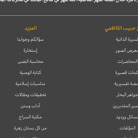
 حبيب الكاظمي
المزيد
لسيرة الذاتية
سؤالكم وجوابنا
عرض الصور
إستخارة
المحاضرات
محاسبة النفس
لمات قصيرة
كتابة الوصية
ضة تفسيرية
مناسبات إسلامية
جواهر البحار
تحقيقات ومقالات
ير المتدبرين
آداب وسنن
سائل وردود
مكتبة السراج
المؤلفات
من كل بستان زهرة