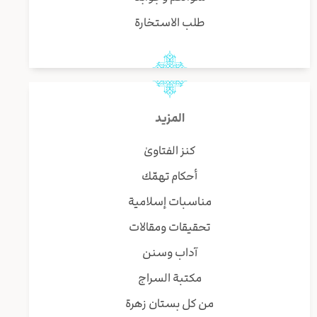
طلب الاستخارة
المزيد
كنز الفتاوىٰ
أحكام تهمّك
مناسبات إسلامية
تحقيقات ومقالات
آداب وسنن
مكتبة السراج
من كل بستان زهرة