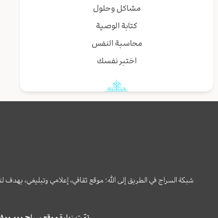
مشاكل وحلول
كتابة الوصية
محاسبة النفس
اختبر نفسك
شبكة السراج في الطريق إلى الله؛ موقع ثقافي، إعلامي وتبليغي، يهدف ل
تمّت زيارة موقع سراج ٤,٨٠٠,٠٠٠ مرة خلال الستة أشهر الماضية، كما ظهر في نتائج البحث في محركات البحث٢٢,٢٩٠,٠٠٠ مرّة.