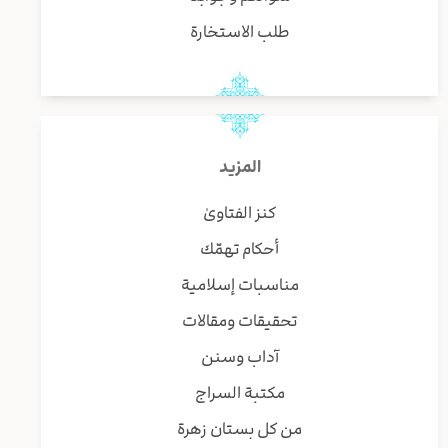
طلب الاستخارة
المزيد
كنز الفتاوىٰ
أحكام تهمّك
مناسبات إسلامية
تحقيقات ومقالات
آداب وسنن
مكتبة السراج
من كل بستان زهرة