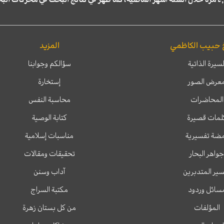
 حبيب الكاظمي
المزيد
لسيرة الذاتية
سؤالكم وجوابنا
عرض الصور
إستخارة
المحاضرات
محاسبة النفس
لمات قصيرة
كتابة الوصية
ضة تفسيرية
مناسبات إسلامية
جواهر البحار
تحقيقات ومقالات
ير المتدبرين
آداب وسنن
سائل وردود
مكتبة السراج
المؤلفات
من كل بستان زهرة