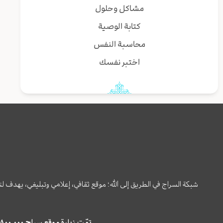
مشاكل وحلول
كتابة الوصية
محاسبة النفس
اختبر نفسك
شبكة السراج في الطريق إلى الله؛ موقع ثقافي، إعلامي وتبليغي، يهدف ل
تمّت زيارة موقع سراج ٤,٨٠٠,٠٠٠ مرة خلال الستة أشهر الماضية، كما ظهر في نتائج البحث في محركات البحث٢٢,٢٩٠,٠٠٠ مرّة.