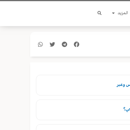
المزيد
س وعبر
حي؟