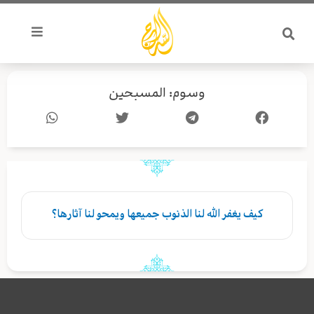
خطي
لى
لمحتوى
وسوم: المسبحين
کیف یغفر الله لنا الذنوب جميعها ويمحو لنا آثارها؟