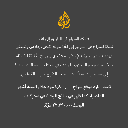
شبكة السراج في الطريق إلى الله
شبكة السراج في الطريق إلى الله؛ موقع ثقافي، إعلامي وتبليغي،
يهدف لنشر معارف الإسلام المحمّدي وترويج الثّقافة الدّينيّة،
يضمّ بساتين من المحتوى الهادف في مختلف المجالات، مضافا
إلى محاضرات ومؤلّفات سماحة الشّيخ حبيب الكاظمي.
تمّت زيارة موقع سراج ٤,٨٠٠,٠٠٠ مرة خلال الستة أشهر
الماضية، كما ظهر في نتائج البحث في محركات
البحث٢٢,٢٩٠,٠٠٠ مرّة.