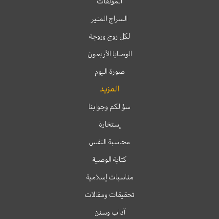
المؤلفات
السراج المنير
لكل زوج وزوجة
الوصايا الأربعون
صورة اليوم
المزيد
سؤالكم وجوابنا
إستخارة
محاسبة النفس
كتابة الوصية
مناسبات إسلامية
تحقيقات ومقالات
آداب وسنن