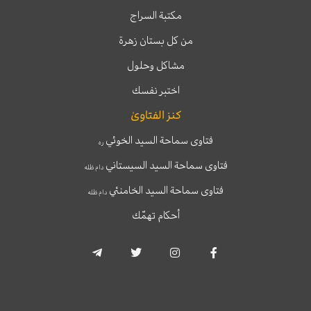
مكتبة السراج
من كل بستان زهرة
مشاكل وحلول
اختبر نفسك
كنز الفتاوىٰ
فتاوى سماحة السيد الخوئي
ره
فتاوى سماحة السيد السيستاني
دام ظله
فتاوى سماحة السيد الخامنئي
دام ظله
أحكام تهمّك
T
T
I
F
e
w
n
a
l
i
s
c
e
t
t
e
g
t
a
b
r
e
g
o
a
r
r
o
m
a
k