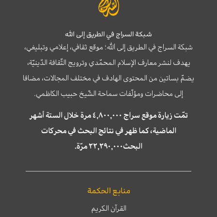
شبكة السراج في الطريق إلى الله
شبكة السراج في الطريق إلى الله؛ موقع ثقافي، إعلامي وتبليغي،
يهدف لنشر معارف الإسلام المحمّدي وترويج الثّقافة الدّينيّة،
يضمّ بساتين من المحتوى الهادف في مختلف المجالات، مضافا
إلى محاضرات ومؤلّفات سماحة الشّيخ حبيب الكاظمي.
تمّت زيارة موقع سراج ٤,٨٠٠,٠٠٠ مرة خلال الستة أشهر
الماضية، كما ظهر في نتائج البحث في محركات
البحث٢٢,٢٩٠,٠٠٠ مرّة.
منابع الحكمة
القرآن الكريم