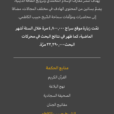
يهدف لنشر معارف الإسلام المحمّدي وترويج الثّقافة الدّينيّة،
يضمّ بساتين من المحتوى الهادف في مختلف المجالات، مضافا
إلى محاضرات ومؤلّفات سماحة الشّيخ حبيب الكاظمي.
تمّت زيارة موقع سراج ٤,٨٠٠,٠٠٠ مرة خلال الستة أشهر
الماضية، كما ظهر في نتائج البحث في محركات
البحث٢٢,٢٩٠,٠٠٠ مرّة.
منابع الحكمة
القرآن الكريم
نهج البلاغة
الصحيفة السجادية
مفاتيح الجنان
الشيخ حبيب الكاظمي