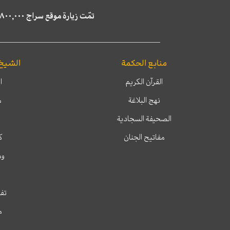
تمّت زيارة موقع سراج ٤,٨٠٠,٠٠٠ مرة خلال الستة أشهر الماضية، كما ظهر في نتائج البحث في محركات البحث٢٢,٢٩٠,٠٠٠ مرّة.
منابع الحكمة
الشيخ
القرآن الكريم
ا
نهج البلاغة
م
الصحيفة السجادية
مفاتيح الجنان
ك
وم
تفس
م