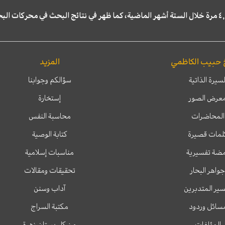
 حبيب الكاظمي
المزيد
لسيرة الذاتية
سؤالكم وجوابنا
عرض الصور
إستخارة
المحاضرات
محاسبة النفس
لمات قصيرة
كتابة الوصية
ضة تفسيرية
مناسبات إسلامية
جواهر البحار
تحقيقات ومقالات
ير المتدبرين
آداب وسنن
سائل وردود
مكتبة السراج
المؤلفات
من كل بستان زهرة