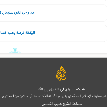
من وحي النبي سليمان (
اليقظة فرصة يجب اغتنام
شبكة السراج في الطريق إلى الله
نشر معارف الإسلام المحمّدي وترويج الثّقافة الدّينيّة، يضمّ بساتين من المحت
سماحة الشّيخ حبيب الكاظمي.