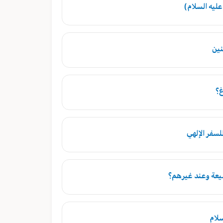
عليه السلام)
نين
غ؟
لسفر الإلهي
شيعة وعند غيرهم؟
سلام