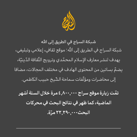
شبكة السراج في الطريق إلى الله
شبكة السراج في الطريق إلى الله؛ موقع ثقافي، إعلامي وتبليغي،
يهدف لنشر معارف الإسلام المحمّدي وترويج الثّقافة الدّينيّة،
يضمّ بساتين من المحتوى الهادف في مختلف المجالات، مضافا
إلى محاضرات ومؤلّفات سماحة الشّيخ حبيب الكاظمي.
تمّت زيارة موقع سراج ٤,٨٠٠,٠٠٠ مرة خلال الستة أشهر
الماضية، كما ظهر في نتائج البحث في محركات
البحث٢٢,٢٩٠,٠٠٠ مرّة.