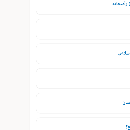
 وأصحابه
إسلامي
سان
غ؟