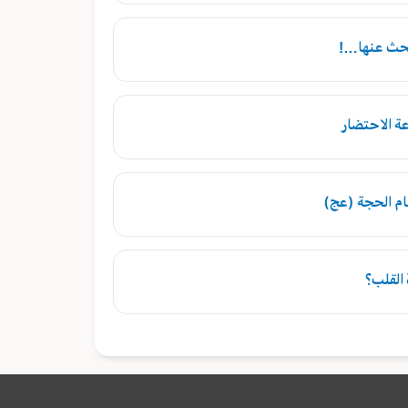
نبحث عنها…!
عة الاحتضار
مام الحجة (عج)
 القلب؟