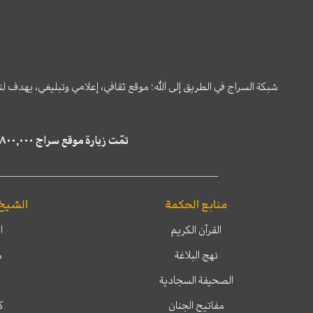
شبكة السراج في الطريق إلى الله؛ موقع ثقافي، إعلامي وتبليغي، يهدف ل
تمّت زيارة موقع سراج ٤,٨٠٠,٠٠٠ مرة خلال الستة أشهر الماضية، كما ظهر في نتائج البحث في محركات البحث٢٢,٢٩٠,٠٠٠ مرّة.
منابع الحكمة
الشيخ
القرآن الكريم
ا
نهج البلاغة
م
الصحيفة السجادية
مفاتيح الجنان
ك