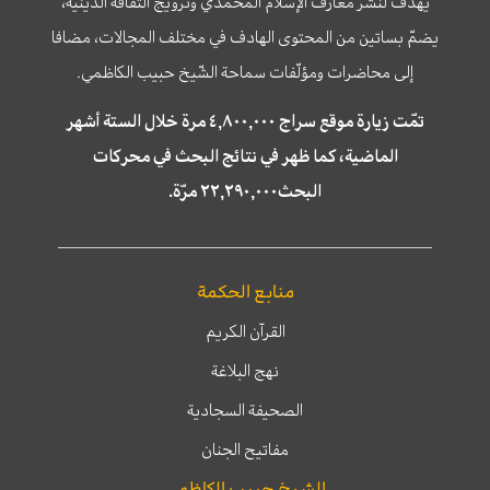
يهدف لنشر معارف الإسلام المحمّدي وترويج الثّقافة الدّينيّة،
يضمّ بساتين من المحتوى الهادف في مختلف المجالات، مضافا
إلى محاضرات ومؤلّفات سماحة الشّيخ حبيب الكاظمي.
تمّت زيارة موقع سراج ٤,٨٠٠,٠٠٠ مرة خلال الستة أشهر
الماضية، كما ظهر في نتائج البحث في محركات
البحث٢٢,٢٩٠,٠٠٠ مرّة.
منابع الحكمة
القرآن الكريم
نهج البلاغة
الصحيفة السجادية
مفاتيح الجنان
الشيخ حبيب الكاظمي