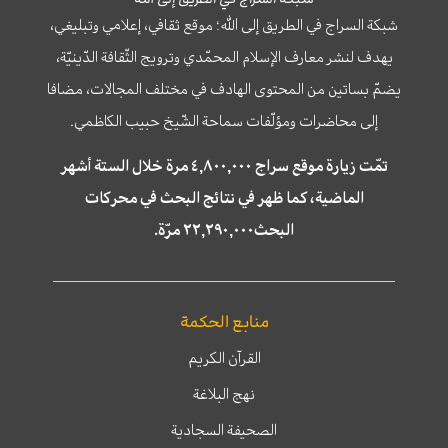
شبكة السراج في الطريق إلى الله؛ موقع ثقافي، إعلامي وتبليغي،
يهدف لنشر معارف الإسلام المحمّدي وترويج الثّقافة الدّينيّة،
يضمّ بساتين من المحتوى الهادف في مختلف المجالات، مضافا
إلى محاضرات ومؤلّفات سماحة الشّيخ حبيب الكاظمي.
تمّت زيارة موقع سراج ٤,٨٠٠,٠٠٠ مرة خلال الستة أشهر
الماضية، كما ظهر في نتائج البحث في محركات
البحث٢٢,٢٩٠,٠٠٠ مرّة.
منابع الحكمة
القرآن الكريم
نهج البلاغة
الصحيفة السجادية