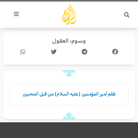
خطي
لى
لمحتوى
وسوم: العقول
ظلم أمير المؤمنين (عليه السلام) من قبل المحبين