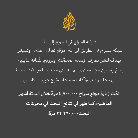
شبكة السراج في الطريق إلى الله
شبكة السراج في الطريق إلى الله؛ موقع ثقافي، إعلامي وتبليغي،
يهدف لنشر معارف الإسلام المحمّدي وترويج الثّقافة الدّينيّة،
يضمّ بساتين من المحتوى الهادف في مختلف المجالات، مضافا
إلى محاضرات ومؤلّفات سماحة الشّيخ حبيب الكاظمي.
تمّت زيارة موقع سراج ٤,٨٠٠,٠٠٠ مرة خلال الستة أشهر
الماضية، كما ظهر في نتائج البحث في محركات
البحث٢٢,٢٩٠,٠٠٠ مرّة.