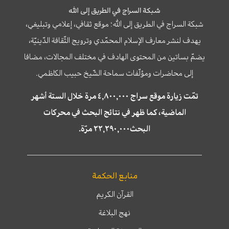
شبكة السراج في الطريق إلى الله
شبكة السراج في الطريق إلى الله؛ موقع ثقافي، إعلامي وتبليغي،
يهدف لنشر معارف الإسلام المحمّدي وترويج الثّقافة الدّينيّة،
يضمّ بساتين من المحتوى الهادف في مختلف المجالات، مضافا
إلى محاضرات ومؤلّفات سماحة الشّيخ حبيب الكاظمي.
تمّت زيارة موقع سراج ٤,٨٠٠,٠٠٠ مرة خلال الستة أشهر
الماضية، كما ظهر في نتائج البحث في محركات
البحث٢٢,٢٩٠,٠٠٠ مرّة.
منابع الحكمة
القرآن الكريم
نهج البلاغة