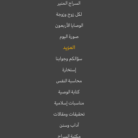
السراج المنير
لكل زوج وزوجة
الوصايا الأربعون
صورة اليوم
المزيد
سؤالكم وجوابنا
إستخارة
محاسبة النفس
كتابة الوصية
مناسبات إسلامية
تحقيقات ومقالات
آداب وسنن
مكتبة السراج