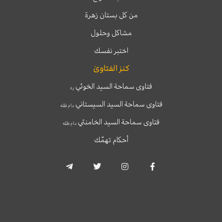
من كل بستان زهرة
مشاكل وحلول
اختبر نفسك
كنز الفتاوىٰ
فتاوى سماحة السيد الخوئي
ره
فتاوى سماحة السيد السيستاني
دام ظله
فتاوى سماحة السيد الخامنئي
دام ظله
أحكام تهمّك
T
T
I
F
e
w
n
a
l
i
s
c
e
t
t
e
g
t
a
b
r
e
g
o
a
r
r
o
m
a
k
-
m
-