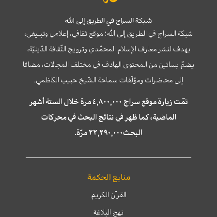
شبكة السراج في الطريق إلى الله
شبكة السراج في الطريق إلى الله؛ موقع ثقافي، إعلامي وتبليغي،
يهدف لنشر معارف الإسلام المحمّدي وترويج الثّقافة الدّينيّة،
يضمّ بساتين من المحتوى الهادف في مختلف المجالات، مضافا
إلى محاضرات ومؤلّفات سماحة الشّيخ حبيب الكاظمي.
تمّت زيارة موقع سراج ٤,٨٠٠,٠٠٠ مرة خلال الستة أشهر
الماضية، كما ظهر في نتائج البحث في محركات
البحث٢٢,٢٩٠,٠٠٠ مرّة.
منابع الحكمة
القرآن الكريم
نهج البلاغة