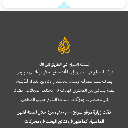
شبكة السراج في الطريق إلى الله
شبكة السراج في الطريق إلى الله؛ موقع ثقافي، إعلامي وتبليغي،
يهدف لنشر معارف الإسلام المحمّدي وترويج الثّقافة الدّينيّة،
يضمّ بساتين من المحتوى الهادف في مختلف المجالات، مضافا
إلى محاضرات ومؤلّفات سماحة الشّيخ حبيب الكاظمي.
تمّت زيارة موقع سراج ٤,٨٠٠,٠٠٠ مرة خلال الستة أشهر
الماضية، كما ظهر في نتائج البحث في محركات