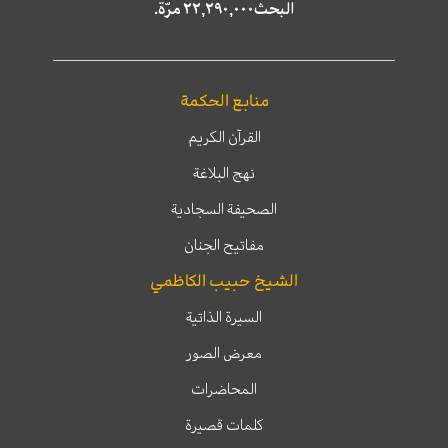
البحث٢٢,٢٩٠,٠٠٠ مرّة.
منابع الحكمة
القرآن الكريم
نهج البلاغة
الصحيفة السجادية
مفاتيح الجنان
الشيخ حبيب الكاظمي
السيرة الذاتية
معرض الصور
المحاضرات
كلمات قصيرة