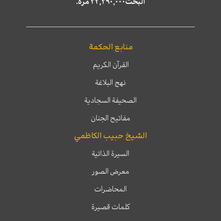
البحث٢٢,٢٩٠,٠٠٠ مرّة.
منابع الحكمة
القرآن الكريم
نهج البلاغة
الصحيفة السجادية
مفاتيح الجنان
الشيخ حبيب الكاظمي
السيرة الذاتية
معرض الصور
المحاضرات
كلمات قصيرة