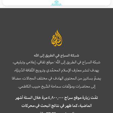
شبكة السراج في الطريق إلى الله
شبكة السراج في الطريق إلى الله؛ موقع ثقافي، إعلامي وتبليغي،
يهدف لنشر معارف الإسلام المحمّدي وترويج الثّقافة الدّينيّة،
يضمّ بساتين من المحتوى الهادف في مختلف المجالات، مضافا
إلى محاضرات ومؤلّفات سماحة الشّيخ حبيب الكاظمي.
تمّت زيارة موقع سراج ٤,٨٠٠,٠٠٠ مرة خلال الستة أشهر
الماضية، كما ظهر في نتائج البحث في محركات