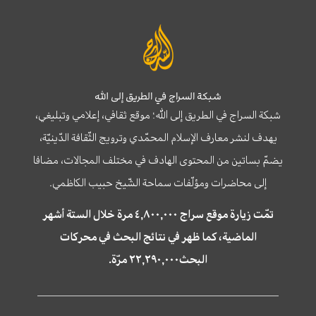
شبكة السراج في الطريق إلى الله
شبكة السراج في الطريق إلى الله؛ موقع ثقافي، إعلامي وتبليغي،
يهدف لنشر معارف الإسلام المحمّدي وترويج الثّقافة الدّينيّة،
يضمّ بساتين من المحتوى الهادف في مختلف المجالات، مضافا
إلى محاضرات ومؤلّفات سماحة الشّيخ حبيب الكاظمي.
تمّت زيارة موقع سراج ٤,٨٠٠,٠٠٠ مرة خلال الستة أشهر
الماضية، كما ظهر في نتائج البحث في محركات
البحث٢٢,٢٩٠,٠٠٠ مرّة.