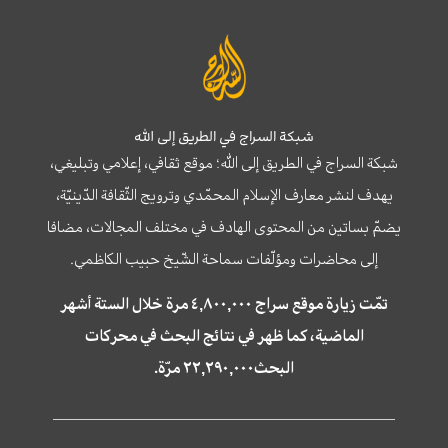
شبكة السراج في الطريق إلى الله
شبكة السراج في الطريق إلى الله؛ موقع ثقافي، إعلامي وتبليغي،
يهدف لنشر معارف الإسلام المحمّدي وترويج الثّقافة الدّينيّة،
يضمّ بساتين من المحتوى الهادف في مختلف المجالات، مضافا
إلى محاضرات ومؤلّفات سماحة الشّيخ حبيب الكاظمي.
تمّت زيارة موقع سراج ٤,٨٠٠,٠٠٠ مرة خلال الستة أشهر
الماضية، كما ظهر في نتائج البحث في محركات
البحث٢٢,٢٩٠,٠٠٠ مرّة.