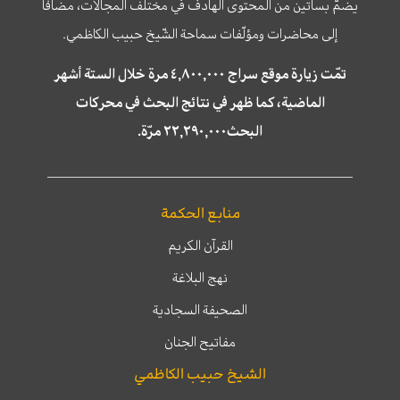
يضمّ بساتين من المحتوى الهادف في مختلف المجالات، مضافا
إلى محاضرات ومؤلّفات سماحة الشّيخ حبيب الكاظمي.
تمّت زيارة موقع سراج ٤,٨٠٠,٠٠٠ مرة خلال الستة أشهر
الماضية، كما ظهر في نتائج البحث في محركات
البحث٢٢,٢٩٠,٠٠٠ مرّة.
منابع الحكمة
القرآن الكريم
نهج البلاغة
الصحيفة السجادية
مفاتيح الجنان
الشيخ حبيب الكاظمي