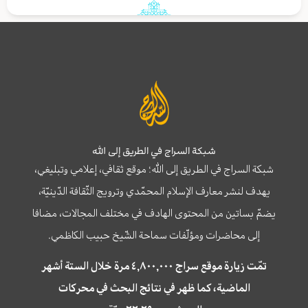
شبكة السراج في الطريق إلى الله
شبكة السراج في الطريق إلى الله؛ موقع ثقافي، إعلامي وتبليغي،
يهدف لنشر معارف الإسلام المحمّدي وترويج الثّقافة الدّينيّة،
يضمّ بساتين من المحتوى الهادف في مختلف المجالات، مضافا
إلى محاضرات ومؤلّفات سماحة الشّيخ حبيب الكاظمي.
تمّت زيارة موقع سراج ٤,٨٠٠,٠٠٠ مرة خلال الستة أشهر
الماضية، كما ظهر في نتائج البحث في محركات