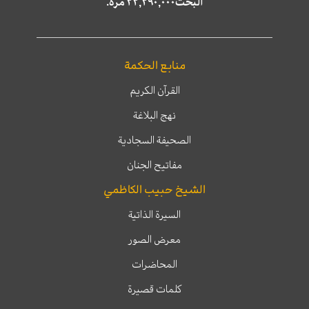
البحث٢٢,٢٩٠,٠٠٠ مرّة.
منابع الحكمة
القرآن الكريم
نهج البلاغة
الصحيفة السجادية
مفاتيح الجنان
الشيخ حبيب الكاظمي
السيرة الذاتية
معرض الصور
المحاضرات
كلمات قصيرة