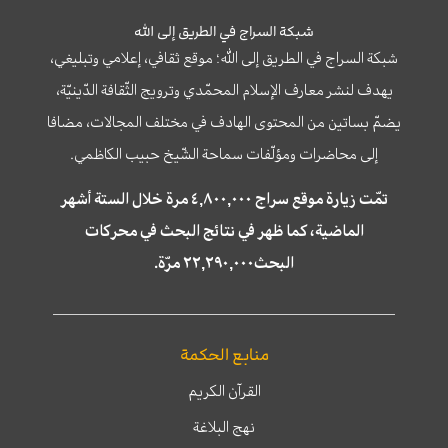
شبكة السراج في الطريق إلى الله
شبكة السراج في الطريق إلى الله؛ موقع ثقافي، إعلامي وتبليغي،
يهدف لنشر معارف الإسلام المحمّدي وترويج الثّقافة الدّينيّة،
يضمّ بساتين من المحتوى الهادف في مختلف المجالات، مضافا
إلى محاضرات ومؤلّفات سماحة الشّيخ حبيب الكاظمي.
تمّت زيارة موقع سراج ٤,٨٠٠,٠٠٠ مرة خلال الستة أشهر
الماضية، كما ظهر في نتائج البحث في محركات
البحث٢٢,٢٩٠,٠٠٠ مرّة.
منابع الحكمة
القرآن الكريم
نهج البلاغة