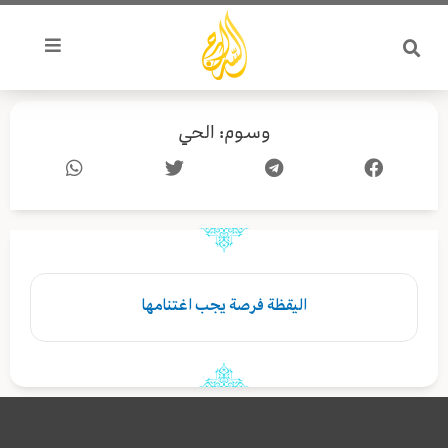
خطي
لى
لمحتوى
وسوم: الحي
اليقظة فرصة يجب اغتنامها