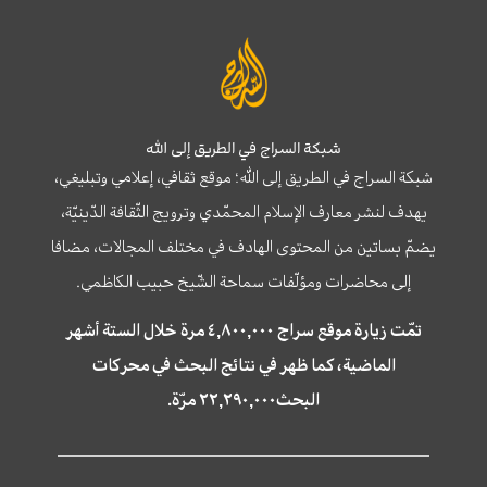
شبكة السراج في الطريق إلى الله
شبكة السراج في الطريق إلى الله؛ موقع ثقافي، إعلامي وتبليغي،
يهدف لنشر معارف الإسلام المحمّدي وترويج الثّقافة الدّينيّة،
يضمّ بساتين من المحتوى الهادف في مختلف المجالات، مضافا
إلى محاضرات ومؤلّفات سماحة الشّيخ حبيب الكاظمي.
تمّت زيارة موقع سراج ٤,٨٠٠,٠٠٠ مرة خلال الستة أشهر
الماضية، كما ظهر في نتائج البحث في محركات
البحث٢٢,٢٩٠,٠٠٠ مرّة.