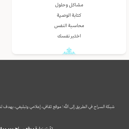
مشاكل وحلول
كتابة الوصية
محاسبة النفس
اختبر نفسك
شبكة السراج في الطريق إلى الله؛ موقع ثقافي، إعلامي وتبليغي، يهدف ل
تمّت زيارة موقع سراج ٤,٨٠٠,٠٠٠ مرة خلال الستة أشهر الماضية، كما ظهر في نتائج البحث في محركات البحث٢٢,٢٩٠,٠٠٠ مرّة.