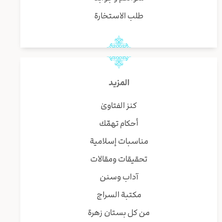
طلب الاستخارة
المزيد
كنز الفتاوىٰ
أحكام تهمّك
مناسبات إسلامية
تحقيقات ومقالات
آداب وسنن
مكتبة السراج
من كل بستان زهرة