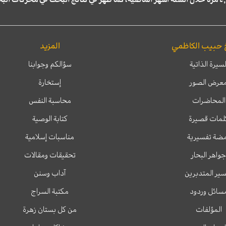
 حبيب الكاظمي
المزيد
لسيرة الذاتية
سؤالكم وجوابنا
عرض الصور
إستخارة
المحاضرات
محاسبة النفس
لمات قصيرة
كتابة الوصية
ضة تفسيرية
مناسبات إسلامية
جواهر البحار
تحقيقات ومقالات
ير المتدبرين
آداب وسنن
سائل وردود
مكتبة السراج
المؤلفات
من كل بستان زهرة