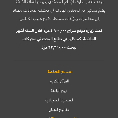
يهدف لنشر معارف الإسلام المحمّدي وترويج الثّقافة الدّينيّة،
يضمّ بساتين من المحتوى الهادف في مختلف المجالات، مضافا
إلى محاضرات ومؤلّفات سماحة الشّيخ حبيب الكاظمي.
تمّت زيارة موقع سراج ٤,٨٠٠,٠٠٠ مرة خلال الستة أشهر
الماضية، كما ظهر في نتائج البحث في محركات
البحث٢٢,٢٩٠,٠٠٠ مرّة.
منابع الحكمة
القرآن الكريم
نهج البلاغة
الصحيفة السجادية
مفاتيح الجنان