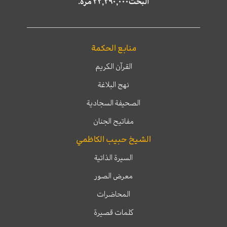
البحث٢٢,٢٩٠,٠٠٠ مرّة.
منابع الحكمة
القرآن الكريم
نهج البلاغة
الصحيفة السجادية
مفاتيح الجنان
الشيخ حبيب الكاظمي
السيرة الذاتية
معرض الصور
المحاضرات
كلمات قصيرة