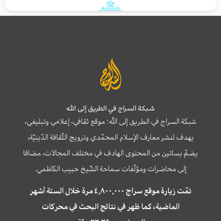
شبكة السراج في الطريق إلى الله
شبكة السراج في الطريق إلى الله؛ موقع ثقافي، إعلامي وتبليغي،
يهدف لنشر معارف الإسلام المحمّدي وترويج الثّقافة الدّينيّة،
يضمّ بساتين من المحتوى الهادف في مختلف المجالات، مضافا
إلى محاضرات ومؤلّفات سماحة الشّيخ حبيب الكاظمي.
تمّت زيارة موقع سراج ٤,٨٠٠,٠٠٠ مرة خلال الستة أشهر
الماضية، كما ظهر في نتائج البحث في محركات