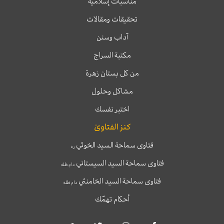
مناسبات إسلامية
تحقيقات ومقالات
آداب وسنن
مكتبة السراج
من كل بستان زهرة
مشاكل وحلول
اختبر نفسك
كنز الفتاوىٰ
فتاوى سماحة السيد الخوئي
ره
فتاوى سماحة السيد السيستاني
دام ظله
فتاوى سماحة السيد الخامنئي
دام ظله
أحكام تهمّك
T
T
I
F
e
w
n
a