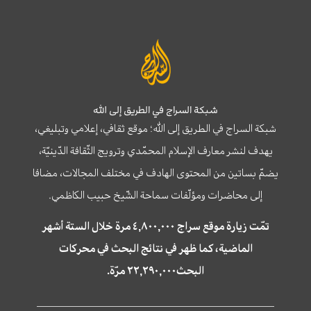
شبكة السراج في الطريق إلى الله
شبكة السراج في الطريق إلى الله؛ موقع ثقافي، إعلامي وتبليغي،
يهدف لنشر معارف الإسلام المحمّدي وترويج الثّقافة الدّينيّة،
يضمّ بساتين من المحتوى الهادف في مختلف المجالات، مضافا
إلى محاضرات ومؤلّفات سماحة الشّيخ حبيب الكاظمي.
تمّت زيارة موقع سراج ٤,٨٠٠,٠٠٠ مرة خلال الستة أشهر
الماضية، كما ظهر في نتائج البحث في محركات
البحث٢٢,٢٩٠,٠٠٠ مرّة.