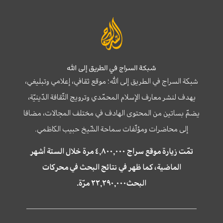
شبكة السراج في الطريق إلى الله
شبكة السراج في الطريق إلى الله؛ موقع ثقافي، إعلامي وتبليغي،
يهدف لنشر معارف الإسلام المحمّدي وترويج الثّقافة الدّينيّة،
يضمّ بساتين من المحتوى الهادف في مختلف المجالات، مضافا
إلى محاضرات ومؤلّفات سماحة الشّيخ حبيب الكاظمي.
تمّت زيارة موقع سراج ٤,٨٠٠,٠٠٠ مرة خلال الستة أشهر
الماضية، كما ظهر في نتائج البحث في محركات
البحث٢٢,٢٩٠,٠٠٠ مرّة.