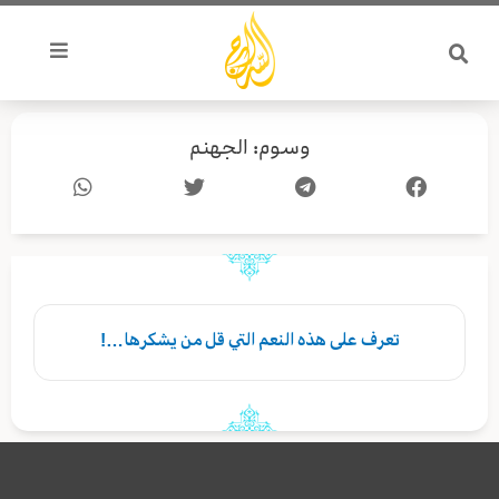
خطي
لى
لمحتوى
وسوم: الجهنم
تعرف على هذه النعم التي قل من يشكرها…!