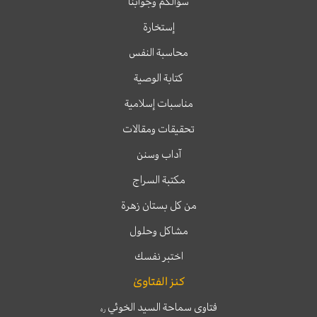
سؤالكم وجوابنا
إستخارة
محاسبة النفس
كتابة الوصية
مناسبات إسلامية
تحقيقات ومقالات
آداب وسنن
مكتبة السراج
من كل بستان زهرة
مشاكل وحلول
اختبر نفسك
كنز الفتاوىٰ
فتاوى سماحة السيد الخوئي
ره