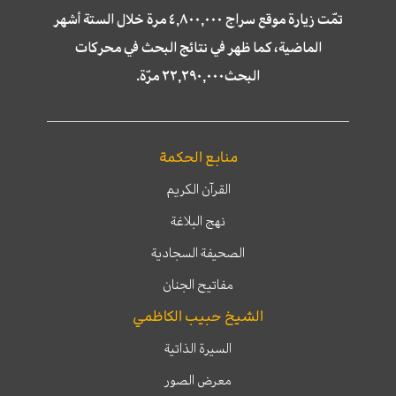
تمّت زيارة موقع سراج ٤,٨٠٠,٠٠٠ مرة خلال الستة أشهر
الماضية، كما ظهر في نتائج البحث في محركات
البحث٢٢,٢٩٠,٠٠٠ مرّة.
منابع الحكمة
القرآن الكريم
نهج البلاغة
الصحيفة السجادية
مفاتيح الجنان
الشيخ حبيب الكاظمي
السيرة الذاتية
معرض الصور