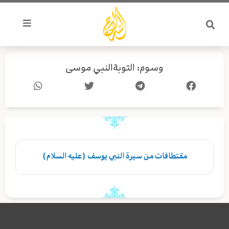
خطي
لى
لمحتوى
وسوم: التوبةالنبي موسى
مقتطافات من سيرة النبي يوسف (عليه السلام)