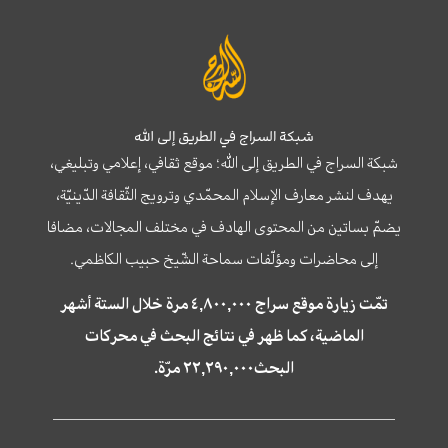
شبكة السراج في الطريق إلى الله
شبكة السراج في الطريق إلى الله؛ موقع ثقافي، إعلامي وتبليغي،
يهدف لنشر معارف الإسلام المحمّدي وترويج الثّقافة الدّينيّة،
يضمّ بساتين من المحتوى الهادف في مختلف المجالات، مضافا
إلى محاضرات ومؤلّفات سماحة الشّيخ حبيب الكاظمي.
تمّت زيارة موقع سراج ٤,٨٠٠,٠٠٠ مرة خلال الستة أشهر
الماضية، كما ظهر في نتائج البحث في محركات
البحث٢٢,٢٩٠,٠٠٠ مرّة.