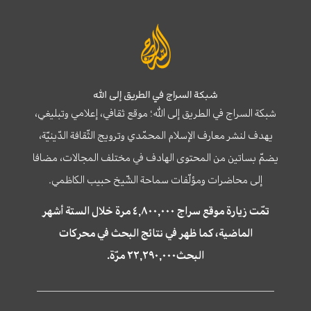
شبكة السراج في الطريق إلى الله
شبكة السراج في الطريق إلى الله؛ موقع ثقافي، إعلامي وتبليغي،
يهدف لنشر معارف الإسلام المحمّدي وترويج الثّقافة الدّينيّة،
يضمّ بساتين من المحتوى الهادف في مختلف المجالات، مضافا
إلى محاضرات ومؤلّفات سماحة الشّيخ حبيب الكاظمي.
تمّت زيارة موقع سراج ٤,٨٠٠,٠٠٠ مرة خلال الستة أشهر
الماضية، كما ظهر في نتائج البحث في محركات
البحث٢٢,٢٩٠,٠٠٠ مرّة.