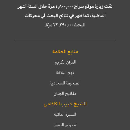
تمّت زيارة موقع سراج ٤,٨٠٠,٠٠٠ مرة خلال الستة أشهر
الماضية، كما ظهر في نتائج البحث في محركات
البحث٢٢,٢٩٠,٠٠٠ مرّة.
منابع الحكمة
القرآن الكريم
نهج البلاغة
الصحيفة السجادية
مفاتيح الجنان
الشيخ حبيب الكاظمي
السيرة الذاتية
معرض الصور