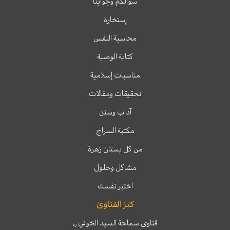
سؤالكم وجوابنا
إستخارة
محاسبة النفس
كتابة الوصية
مناسبات إسلامية
تحقيقات ومقالات
آداب وسنن
مكتبة السراج
من كل بستان زهرة
مشاكل وحلول
اختبر نفسك
كنز الفتاوىٰ
فتاوى سماحة السيد الخوئي
ره