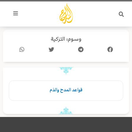
خطي
لى
لمحتوى
وسوم: التزكية
قواعد المدح والذم