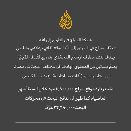
شبكة السراج في الطريق إلى الله
شبكة السراج في الطريق إلى الله؛ موقع ثقافي، إعلامي وتبليغي،
يهدف لنشر معارف الإسلام المحمّدي وترويج الثّقافة الدّينيّة،
يضمّ بساتين من المحتوى الهادف في مختلف المجالات، مضافا
إلى محاضرات ومؤلّفات سماحة الشّيخ حبيب الكاظمي.
تمّت زيارة موقع سراج ٤,٨٠٠,٠٠٠ مرة خلال الستة أشهر
الماضية، كما ظهر في نتائج البحث في محركات
البحث٢٢,٢٩٠,٠٠٠ مرّة.