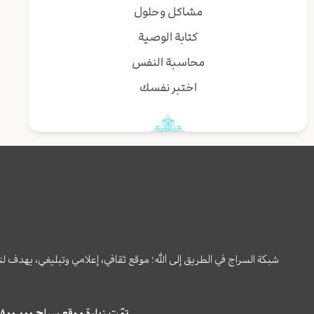
مشاكل وحلول
كتابة الوصية
محاسبة النفس
اختبر نفسك
شبكة السراج في الطريق إلى الله؛ موقع ثقافي، إعلامي وتبليغي، يهدف ل
تمّت زيارة موقع سراج ٤,٨٠٠,٠٠٠ مرة خلال الستة أشهر الماضية، كما ظهر في نتائج البحث في محركات البحث٢٢,٢٩٠,٠٠٠ مرّة.