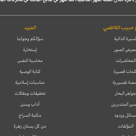
 حبيب الكاظمي
المزيد
لسيرة الذاتية
سؤالكم وجوابنا
عرض الصور
إستخارة
المحاضرات
محاسبة النفس
لمات قصيرة
كتابة الوصية
ضة تفسيرية
مناسبات إسلامية
جواهر البحار
تحقيقات ومقالات
ير المتدبرين
آداب وسنن
سائل وردود
مكتبة السراج
المؤلفات
من كل بستان زهرة