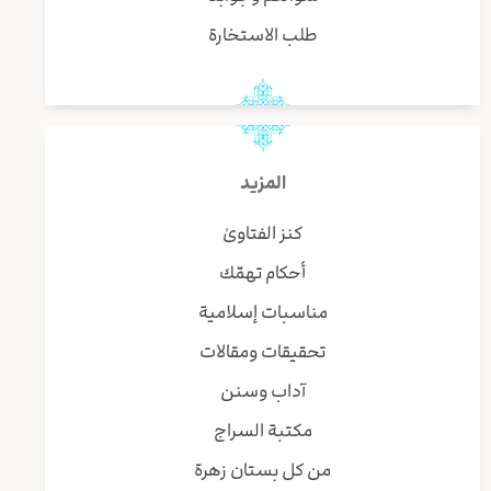
طلب الاستخارة
المزيد
كنز الفتاوىٰ
أحكام تهمّك
مناسبات إسلامية
تحقيقات ومقالات
آداب وسنن
مكتبة السراج
من كل بستان زهرة