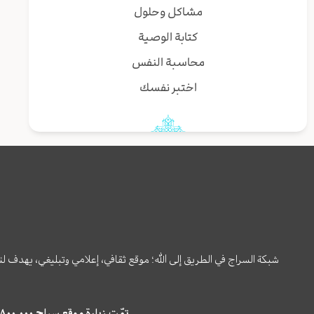
مشاكل وحلول
كتابة الوصية
محاسبة النفس
اختبر نفسك
شبكة السراج في الطريق إلى الله؛ موقع ثقافي، إعلامي وتبليغي، يهدف ل
تمّت زيارة موقع سراج ٤,٨٠٠,٠٠٠ مرة خلال الستة أشهر الماضية، كما ظهر في نتائج البحث في محركات البحث٢٢,٢٩٠,٠٠٠ مرّة.