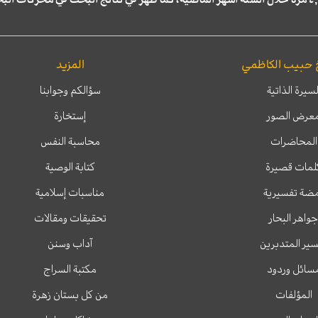
 حبيب الكاظمي
المزيد
لسيرة الذاتية
سؤالكم وجوابنا
عرض الصور
إستخارة
المحاضرات
محاسبة النفس
لمات قصيرة
كتابة الوصية
ضة تفسيرية
مناسبات إسلامية
جواهر البحار
تحقيقات ومقالات
ير المتدبرين
آداب وسنن
سائل وردود
مكتبة السراج
المؤلفات
من كل بستان زهرة