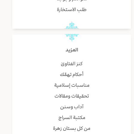
طلب الاستخارة
المزيد
كنز الفتاوىٰ
أحكام تهمّك
مناسبات إسلامية
تحقيقات ومقالات
آداب وسنن
مكتبة السراج
من كل بستان زهرة