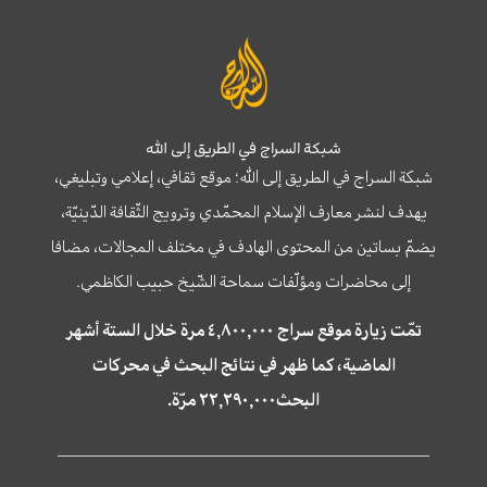
شبكة السراج في الطريق إلى الله
شبكة السراج في الطريق إلى الله؛ موقع ثقافي، إعلامي وتبليغي،
يهدف لنشر معارف الإسلام المحمّدي وترويج الثّقافة الدّينيّة،
يضمّ بساتين من المحتوى الهادف في مختلف المجالات، مضافا
إلى محاضرات ومؤلّفات سماحة الشّيخ حبيب الكاظمي.
تمّت زيارة موقع سراج ٤,٨٠٠,٠٠٠ مرة خلال الستة أشهر
الماضية، كما ظهر في نتائج البحث في محركات
البحث٢٢,٢٩٠,٠٠٠ مرّة.