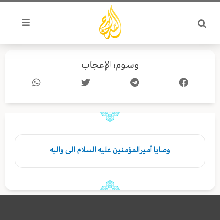
خطي
لى
لمحتوى
وسوم: الإعجاب
وصايا أميرالمؤمنين عليه السلام الى واليه