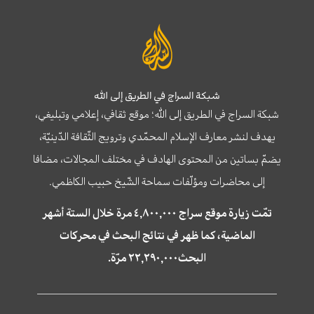
شبكة السراج في الطريق إلى الله
شبكة السراج في الطريق إلى الله؛ موقع ثقافي، إعلامي وتبليغي،
يهدف لنشر معارف الإسلام المحمّدي وترويج الثّقافة الدّينيّة،
يضمّ بساتين من المحتوى الهادف في مختلف المجالات، مضافا
إلى محاضرات ومؤلّفات سماحة الشّيخ حبيب الكاظمي.
تمّت زيارة موقع سراج ٤,٨٠٠,٠٠٠ مرة خلال الستة أشهر
الماضية، كما ظهر في نتائج البحث في محركات
البحث٢٢,٢٩٠,٠٠٠ مرّة.